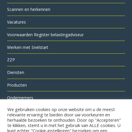
Scannen en herkennen
Vacatures
Voorwaarden Register belastingadviseur
Werken met Snelstart
ZZP
Diensten
Producten
Ondernemers
Nieuws
We gebruiken cookies op onze website om u de meest
relevante ervaring te bieden door uw voorkeuren en
herhaalde bezoeken te onthouden. Door op "Accepteren"
Starters
te klikken, stemt u in met het gebruik van ALLE cookies. U
kunt echter "Cookie-instellingen" bezoeken om een ​​