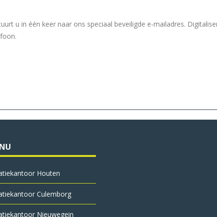
tuurt u in één keer naar ons speciaal beveiligde e-mailadres. Digitalise
foon.
ENU
atie­kantoor Houten
atie­kantoor Culemborg
atie­kantoor Nieuwegein