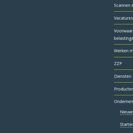
Scannen 
Vacatures
Voorwaar
belasting
Werken me
ZZP
Diensten
Producte
Onderne
Nieuw
Starte