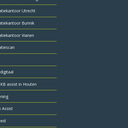
atie­kantoor Utrecht
atiekantoor Bunnik
atiekantoor Vianen
atiescan
digitaal
KB assist in Houten
ening
 Assist
leid