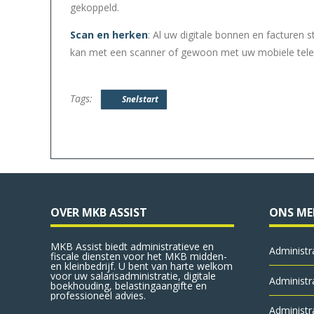
gekoppeld.
Scan en herken
: Al uw digitale bonnen en facturen s
kan met een scanner of gewoon met uw mobiele tele
Tags:
Snelstart
OVER MKB ASSIST
ONS M
MKB Assist biedt administratieve en
Administr
fiscale diensten voor het MKB midden-
en kleinbedrijf. U bent van harte welkom
voor uw salarisadministratie, digitale
Administr
boekhouding, belastingaangifte en
professioneel advies.
Administr