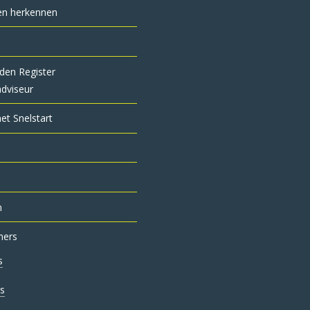
en herkennen
den Register
adviseur
t Snelstart
n
mers
s
rs