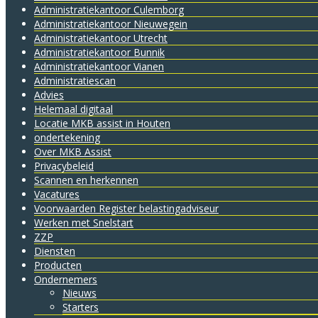
Administratie­kantoor Culemborg
Administratie­kantoor Nieuwegein
Administratie­kantoor Utrecht
Administratiekantoor Bunnik
Administratiekantoor Vianen
Administratiescan
Advies
Helemaal digitaal
Locatie MKB assist in Houten
ondertekening
Over MKB Assist
Privacybeleid
Scannen en herkennen
Vacatures
Voorwaarden Register belastingadviseur
Werken met Snelstart
ZZP
Diensten
Producten
Ondernemers
Nieuws
Starters