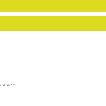
keerd met
*