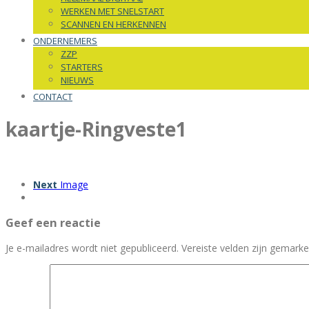
WERKEN MET SNELSTART
SCANNEN EN HERKENNEN
ONDERNEMERS
ZZP
STARTERS
NIEUWS
CONTACT
kaartje-Ringveste1
Next
Image
Geef een reactie
Je e-mailadres wordt niet gepubliceerd.
Vereiste velden zijn gemar