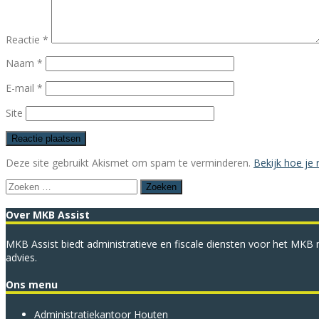
Reactie
*
Naam
*
E-mail
*
Site
Deze site gebruikt Akismet om spam te verminderen.
Bekijk hoe je
Zoeken
naar:
Over MKB Assist
MKB Assist biedt administratieve en fiscale diensten voor het MKB m
advies.
Ons menu
Administratie­kantoor Houten