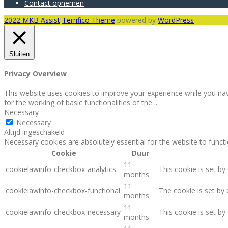
Contact opnemen
2022 MKB Assist
Terrifico Theme
powered by
WordPress
Sluiten
Privacy Overview
This website uses cookies to improve your experience while you nav
for the working of basic functionalities of the
...
Necessary
Necessary
Altijd ingeschakeld
Necessary cookies are absolutely essential for the website to funct
Cookie
Duur
11
cookielawinfo-checkbox-analytics
This cookie is set by
months
11
cookielawinfo-checkbox-functional
The cookie is set by
months
11
cookielawinfo-checkbox-necessary
This cookie is set b
months