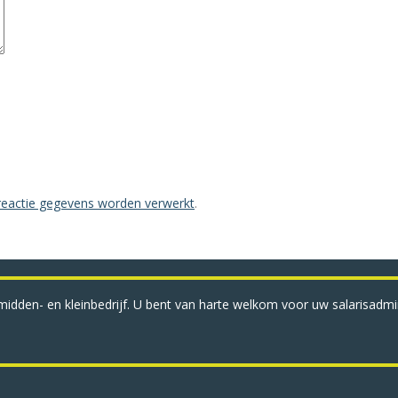
 reactie gegevens worden verwerkt
.
idden- en kleinbedrijf. U bent van harte welkom voor uw salarisadmini