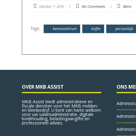
oktober 1, 2016
/
No Comments
/
More
Tags:
kenniscentrum
koffie
persoonlijk
OVER MKB ASSIST
ONS M
MKB Assist biedt administratieve en
Administr
fiscale diensten voor het MKB midden-
en kleinbedrijf. U bent van harte welkom
voor uw salarisadministratie, digitale
Administr
boekhouding, belastingaangifte en
professioneel advies.
Administr