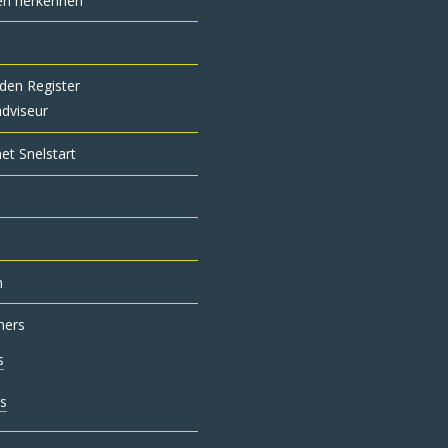
en herkennen
den Register
adviseur
t Snelstart
n
mers
s
rs