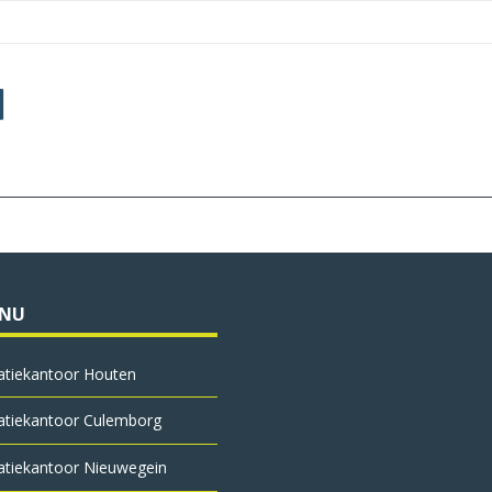
ENU
atie­kantoor Houten
atie­kantoor Culemborg
atie­kantoor Nieuwegein