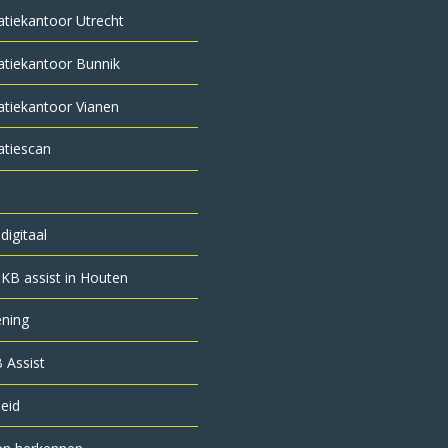
atie­kantoor Utrecht
atiekantoor Bunnik
atiekantoor Vianen
atiescan
digitaal
KB assist in Houten
ening
 Assist
leid