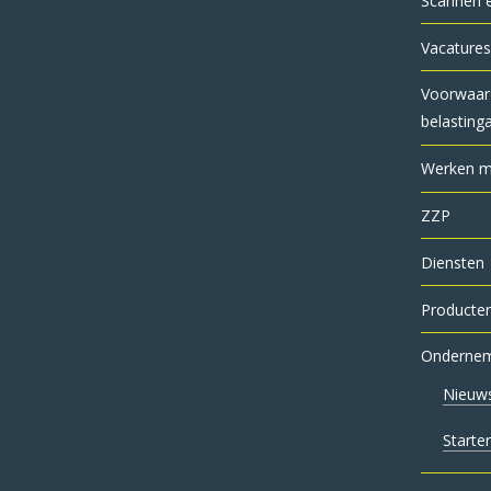
Scannen 
Vacatures
Voorwaar
belasting
Werken me
ZZP
Diensten
Producte
Onderne
Nieuw
Starte