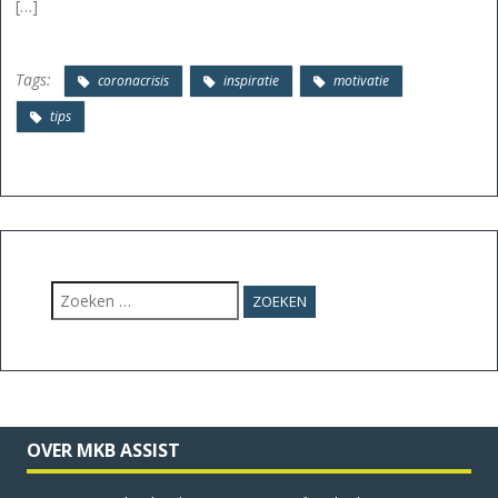
[…]
Tags:
coronacrisis
inspiratie
motivatie
tips
Zoeken
naar:
OVER MKB ASSIST