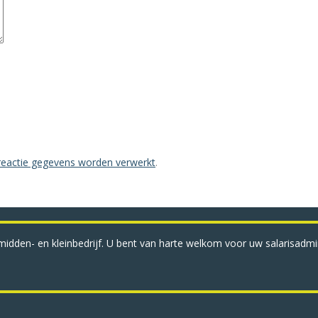
 reactie gegevens worden verwerkt
.
idden- en kleinbedrijf. U bent van harte welkom voor uw salarisadmini