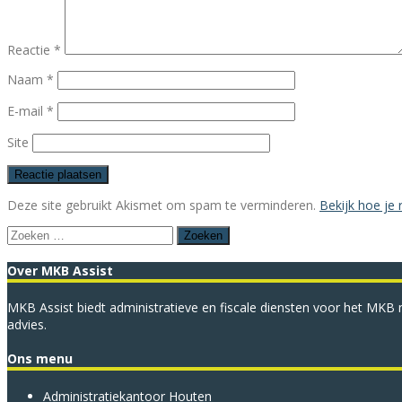
Reactie
*
Naam
*
E-mail
*
Site
Deze site gebruikt Akismet om spam te verminderen.
Bekijk hoe je
Zoeken
naar:
Over MKB Assist
MKB Assist biedt administratieve en fiscale diensten voor het MKB m
advies.
Ons menu
Administratie­kantoor Houten