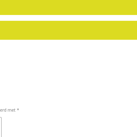
keerd met
*