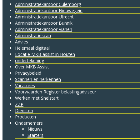
Administratie­kantoor Culemborg
Administratie­kantoor Nieuwegein
Administratie­kantoor Utrecht
Administratiekantoor Bunnik
Administratiekantoor Vianen
Administratiescan
Advies
Helemaal digitaal
Locatie MKB assist in Houten
ondertekening
Over MKB Assist
Privacybeleid
Scannen en herkennen
Vacatures
Voorwaarden Register belastingadviseur
Werken met Snelstart
ZZP
Diensten
Producten
Ondernemers
Nieuws
Starters