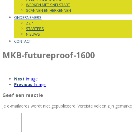
WERKEN MET SNELSTART
SCANNEN EN HERKENNEN
ONDERNEMERS
ZZP
STARTERS
NIEUWS
CONTACT
MKB-futureproof-1600
Next
Image
Previous
Image
Geef een reactie
Je e-mailadres wordt niet gepubliceerd.
Vereiste velden zijn gemar