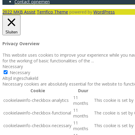
Contact opnemen
2022 MKB Assist
Terrifico Theme
powered by
WordPress
Sluiten
Privacy Overview
This website uses cookies to improve your experience while you nav
for the working of basic functionalities of the
...
Necessary
Necessary
Altijd ingeschakeld
Necessary cookies are absolutely essential for the website to funct
Cookie
Duur
11
cookielawinfo-checkbox-analytics
This cookie is set by
months
11
cookielawinfo-checkbox-functional
The cookie is set by
months
11
cookielawinfo-checkbox-necessary
This cookie is set b
months